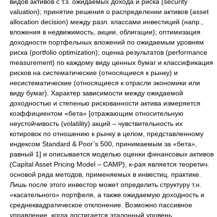
видов активов с т.з. ожидаемых дохода и риска (security
valuation); принятие решения о распределении активов (asset
allocation decision) между разл. классами инвестиций (напр.,
вложения в недвижимость, акции, облигации); оптимизация
доходности портфельных вложений по ожидаемым уровням
риска (portfolio optimization); оценка результатов (performance
measurement) по каждому виду ценных бумаг и классификация
рисков на систематические (относящиеся к рынку) и
несистематические (относящиеся к отрасли экономики или
виду бумаг). Характер зависимости между ожидаемой
доходностью и степенью рискованности актива измеряется
коэффициентом «бета» [отражающим относительную
неустойчивость (volatility) акций – чувствительность их
котировок по отношению к рынку в целом, представленному
индексом Standard & Poor’s 500, принимаемым за «бета»,
равный 1] и описывается моделью оценки финансовых активов
(Capital Asset Pricing Model – CAMP), к-рая является теоретич.
основой ряда методов, применяемых в инвестиц. практике.
Лишь после этого инвестор может определить структуру т.н.
«касательного» портфеля, а также ожидаемую доходность и
среднеквадратическое отклонение. Возможно пассивное
управление, когда достигается эталонный уровень