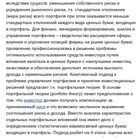
вследствие существ. уменьшения собственного риска и
усреднения рыночного риска, т.к. стандартное отклонение
(мера риска) всего портфеля при этом оказывается меньше
стандартных отклонений каждого вида ценных бумаг, входящих
в портфель. Для финанс. менеджера формирование, анализ и
управление портфелем – свидетельство расширения сферы
влияния и упрочения позиций фирмы на рынке ценных бумаг,
проявление профессионализма в решении проблемы
оптимального использования средств инвестора путем
вложения капитала в ценные бумаги с наилучшими инвестиц.
качествами и обеспечения дополнит. источника высокого
дохода с наименьшим риском. Комплексный подход к
проблеме управления портфелем и принятия инвестиционных
решений предлагает т.н. портфельная теория. В основе
портфельной теории (portfolio theory) лежит предположение о
том, что
инвестор
должен получать компенсацию за
принимаемый
риск
и что возможно численное выражение
соотношения риска и дохода. Вместо анализа характеристик
отдельных портфельных вложений она имеет дело с
определением статистических взаимосвязей ценных бумаг,
входящих в портфель. Подход разбит на 4 этапа: оценка всех