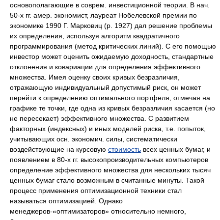
основополагающие в соврем. инвестиционной теории. В нач.
50-х гг. амер. экономист, лауреат Нобелевской премии по
экономике 1990 Г. Марковиц (р. 1927) дал решение проблемы
их определения, используя алгоритм квадратичного
программирования (метод критических линий). С его помощью
инвестор может оценить ожидаемую доходность, стандартные
отклонения и ковариации для определения эффективного
множества. Имея оценку своих кривых безразличия,
отражающую индивидуальный допустимый риск, он может
перейти к определению оптимального портфеля, отмечая на
графике те точки, где одна из кривых безразличия касается (но
не пересекает) эффективного множества. С развитием
факторных (индексных) и иных моделей риска, т.е. попыток,
учитывающих осн. экономич. силы, систематически
воздействующие на курсовую
стоимость
всех ценных бумаг, и
появлением в 80-х гг. высокопроизводительных компьютеров
определение эффективного множества для нескольких тысяч
ценных бумаг стало возможным в считанные минуты. Такой
процесс применения оптимизационной техники стал
называться оптимизацией. Однако
менеджеров-«оптимизаторов» относительно немного,