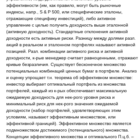
эффективности (им, как правило, могут быть рыночные
индексы, напр., S & P 500, или специфические эталоны,
отражающие специфику инвестиций), либо активное
управление с целью получить доходность выше эталонной
(активную доходность). Стандартные отклонения активной
доходности есть активные риски. Разницу между долями разл.
акций в реальном и эталонном портфелях называют активной
позицией. Разл. комбинации активного риска и активной
доходности, к-рые менеджер считает равноценными, отражают
кривые безразличия. Существует бесконечное множество
потенциальных комбинаций ценных бумаг в портфеле. Анализ
и оценку упрощает т.н. теорема об эффективном множестве:
инвестор выбирает оптимальный портфель из множества
портфелей, каждый из к-рых обеспечивает максимальную
ожидаемую доходность для нек-рого уровня риска и
минимальный риск для нек-рого значения ожидаемой
доходности (набор портфелей, удовлетворяющих этим
условиям, называют эффективным множеством, или
эффективной границей). Эффективное множество является
подмножеством достижимого (потенциального) множества.
Концепции эффективного множества и оптимального П.ц.б. –